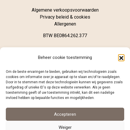
Algemene verkoopsvoorwaarden
Privacy beleid & cookies
Allergenen
BTW BE0864.262.377
Winkel
Beheer cookie toestemming
Brugsestraat 62
Om de beste ervaringen te bieden, gebruiken wij technologieën zoals
B-8020 Oostkamp
cookies om informatie over je apparaat op te slaan en/of te raadplegen.
Door in te stemmen met deze technologieën kunnen wij gegevens zoals
surfgedrag of unieke ID's op deze website verwerken. Als je geen
+32 (0)468 12 98 86
toestemming geeft of uw toestemming intrekt, kan dit een nadelige
info@caramelo.be
invloed hebben op bepaalde functies en mogelijkheden.
Volg ons
Accepteren
Weiger
facebook