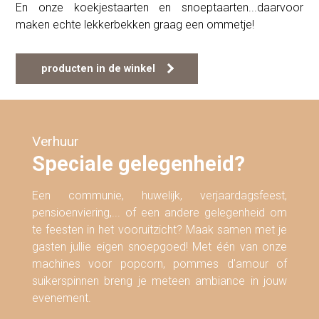
En onze koekjestaarten en snoeptaarten...daarvoor
maken echte lekkerbekken graag een ommetje!
producten in de winkel
Verhuur
Speciale gelegenheid?
Een communie, huwelijk, verjaardagsfeest,
pensioenviering,... of een andere gelegenheid om
te feesten in het vooruitzicht? Maak samen met je
gasten jullie eigen snoepgoed! Met één van onze
machines voor popcorn, pommes d'amour of
suikerspinnen breng je meteen ambiance in jouw
evenement.