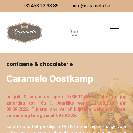
+32468 12 98 86
info@caramelo.be
confiserie & chocolaterie
Caramelo Oostkamp
In juli & augustus open 9u30-12u30 & 14u-17u (op
zaterdag tot 16u ). Jaarlijks verlof 21.08.2026 t/m
09.09.2026. Tijdens ons verlof blijft de webshop open,
verzending terug vanaf 09.09.2026.
Caramelo is hét paradijs in Oostkamp en regio Brugge voor
liefhebbers van snoep, chocolade, koekjes en nog veel meer