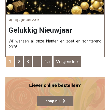
vrijdag 2 januari, 2026
Gelukkig Nieuwjaar
Wij wensen al onze klanten en zoet en schitterend
2026.
Page
Page
Page
Page
1
2
3
…
15
Volgende »
Liever online bestellen?
shop nu