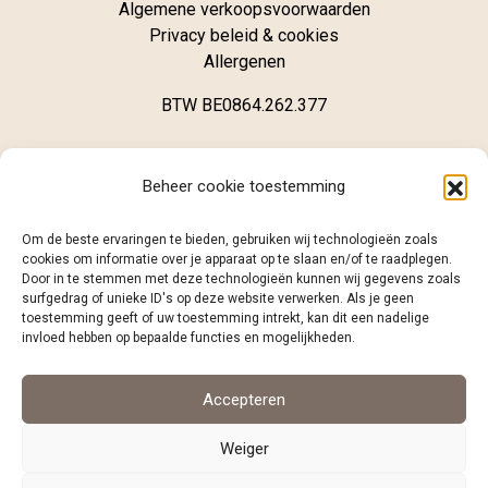
Algemene verkoopsvoorwaarden
Privacy beleid & cookies
Allergenen
BTW BE0864.262.377
Winkel
Beheer cookie toestemming
Brugsestraat 62
Om de beste ervaringen te bieden, gebruiken wij technologieën zoals
B-8020 Oostkamp
cookies om informatie over je apparaat op te slaan en/of te raadplegen.
Door in te stemmen met deze technologieën kunnen wij gegevens zoals
surfgedrag of unieke ID's op deze website verwerken. Als je geen
+32 (0)468 12 98 86
toestemming geeft of uw toestemming intrekt, kan dit een nadelige
info@caramelo.be
invloed hebben op bepaalde functies en mogelijkheden.
Volg ons
Accepteren
Weiger
facebook
instagram