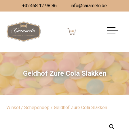
+32468 12 98 86
info@caramelo.be
Geldhof Zure Cola Slakken
Winkel
/
Schepsnoep
/ Geldhof Zure Cola Slakken