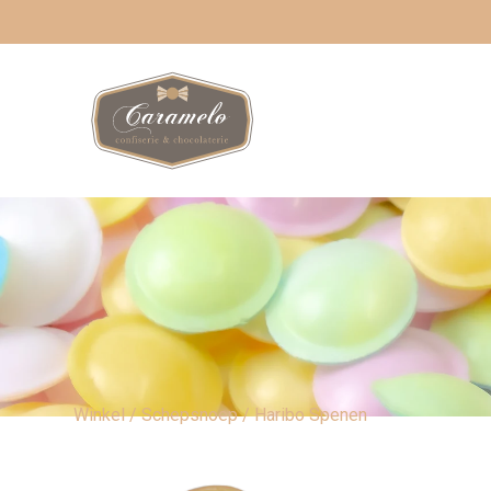
Winkel
/
Schepsnoep
/ Haribo Spenen