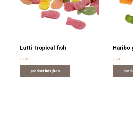
Lutti Tropical fish
Haribo
€
7,00
€
7,00
product bekijken
produ