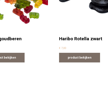
 goudberen
Haribo Rotella zwart
€
7,00
ct bekijken
product bekijken