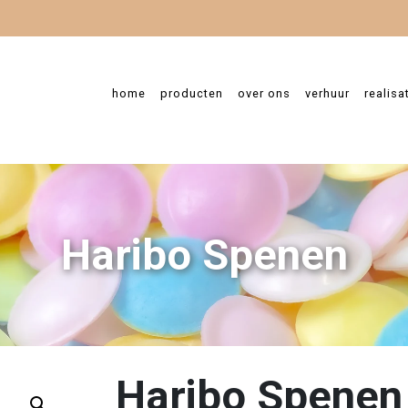
home
producten
over ons
verhuur
realisa
Haribo Spenen
Haribo Spenen