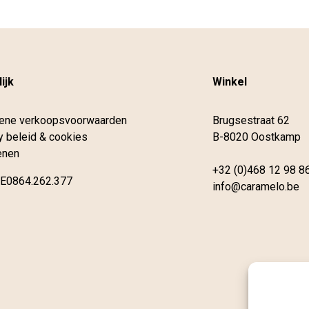
ijk
Winkel
ene verkoopsvoorwaarden
Brugsestraat 62
y beleid & cookies
B-8020 Oostkamp
enen
+32 (0)468 12 98 8
E0864.262.377
info@caramelo.be