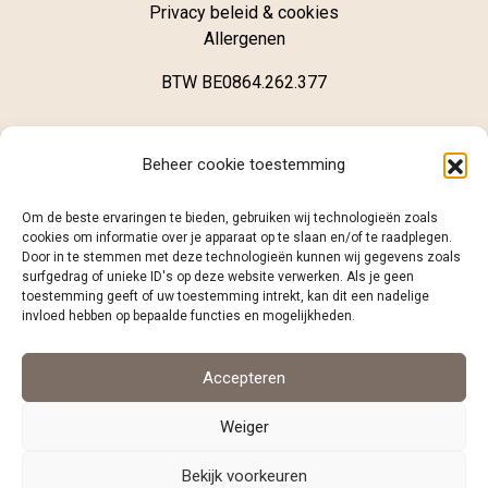
Privacy beleid & cookies
Allergenen
BTW BE0864.262.377
Winkel
Beheer cookie toestemming
Brugsestraat 62
Om de beste ervaringen te bieden, gebruiken wij technologieën zoals
B-8020 Oostkamp
cookies om informatie over je apparaat op te slaan en/of te raadplegen.
Door in te stemmen met deze technologieën kunnen wij gegevens zoals
surfgedrag of unieke ID's op deze website verwerken. Als je geen
+32 (0)468 12 98 86
toestemming geeft of uw toestemming intrekt, kan dit een nadelige
info@caramelo.be
invloed hebben op bepaalde functies en mogelijkheden.
Volg ons
Accepteren
Weiger
facebook
instagram
Bekijk voorkeuren