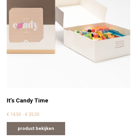
It’s Candy Time
Prijsklasse: € 14,50 tot € 25,50
€
14,50
-
€
25,50
product bekijken