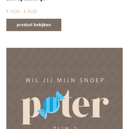
Prijsklasse: € 14,50 tot € 25,50
€
14,50
-
€
25,50
product bekijken
Dit product heeft meerdere variaties. Deze optie