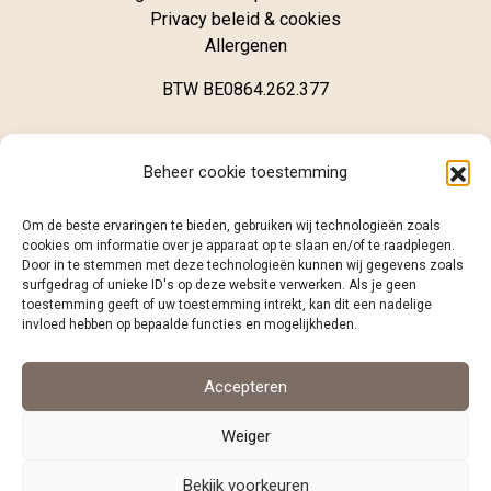
Privacy beleid & cookies
Allergenen
BTW BE0864.262.377
Winkel
Beheer cookie toestemming
Brugsestraat 62
Om de beste ervaringen te bieden, gebruiken wij technologieën zoals
B-8020 Oostkamp
cookies om informatie over je apparaat op te slaan en/of te raadplegen.
Door in te stemmen met deze technologieën kunnen wij gegevens zoals
surfgedrag of unieke ID's op deze website verwerken. Als je geen
+32 (0)468 12 98 86
toestemming geeft of uw toestemming intrekt, kan dit een nadelige
info@caramelo.be
invloed hebben op bepaalde functies en mogelijkheden.
Volg ons
Accepteren
Weiger
facebook
instagram
Bekijk voorkeuren