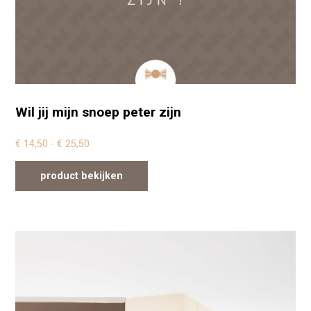
Wil jij mijn snoep peter zijn
Prijsklasse: € 14,50 tot € 25,50
€
14,50
-
€
25,50
product bekijken
Dit product heeft meerdere variaties. Deze optie