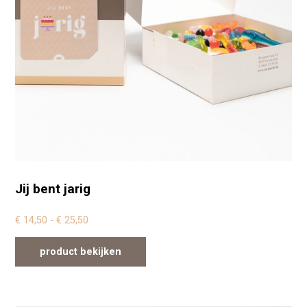
Jij bent jarig
Prijsklasse: € 14,50 tot € 25,50
€
14,50
-
€
25,50
product bekijken
Dit product heeft meerdere variaties. Deze optie