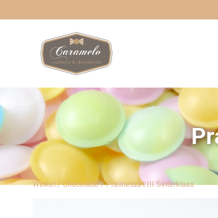
Pr
Winkel
/
Chocolade
/ Pralinetaart III Sinterklaas