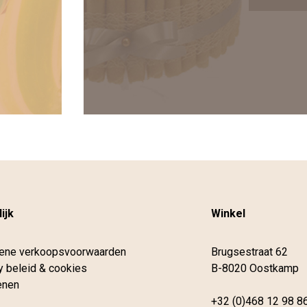
ijk
Winkel
ene verkoopsvoorwaarden
Brugsestraat 62
y beleid & cookies
B-8020 Oostkamp
enen
+32 (0)468 12 98 8