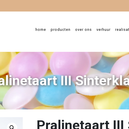
home
producten
over ons
verhuur
realisa
alinetaart III Sinterkl
Pralinetaart III