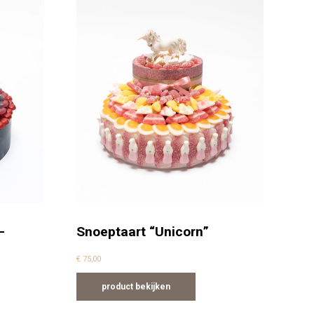
–
Snoeptaart “Unicorn”
€
75,00
product bekijken