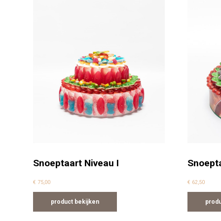
Snoeptaart Niveau I
Snoepta
€
75,00
€
62,50
product bekijken
produ