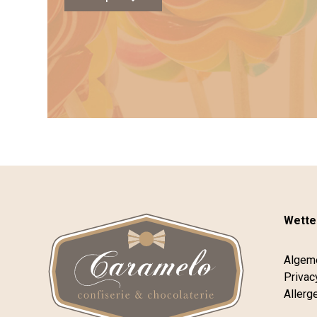
Wettel
Algem
Privac
Allerg