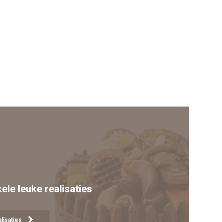
kele leuke realisaties
lisaties