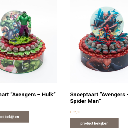
art “Avengers – Hulk”
Snoeptaart “Avengers 
Spider Man”
€
62,50
ct bekijken
product bekijken