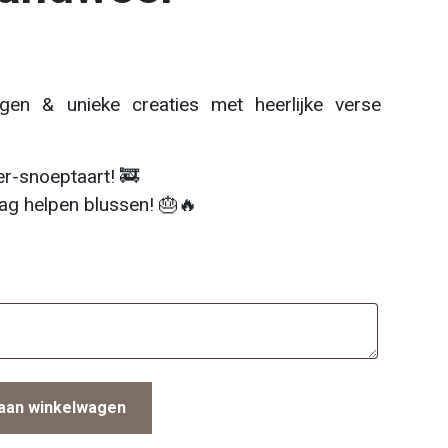
gen & unieke creaties met heerlijke verse
er-snoeptaart! 🚒
aag helpen blussen! 🎂🔥
aan winkelwagen