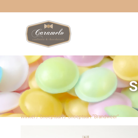
S
Winkel
/
Snoeptaart
/ Snoeptaart “Brandweer”