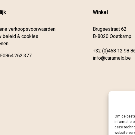
ijk
Winkel
ene verkoopsvoorwaarden
Brugsestraat 62
y beleid & cookies
B-8020 Oostkamp
enen
+32 (0)468 12 98 8
E0864.262.377
info@caramelo.be
Om de beste
informatie o
deze techno
website ver