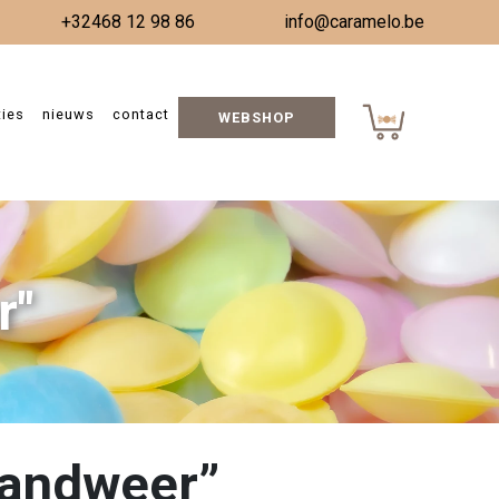
+32468 12 98 86
info@caramelo.be
ties
nieuws
contact
WEBSHOP
r"
randweer”