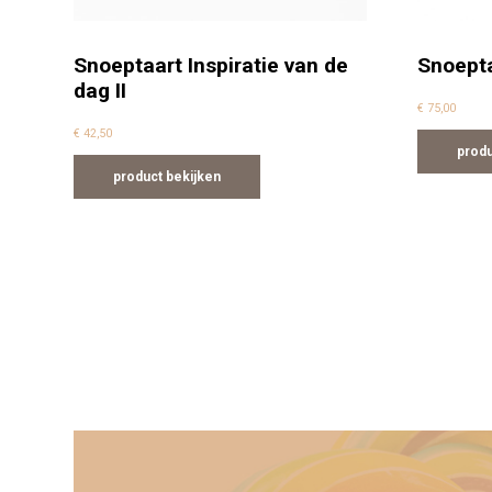
Snoeptaart Inspiratie van de
Snoepta
dag II
€
75,00
€
42,50
produ
product bekijken