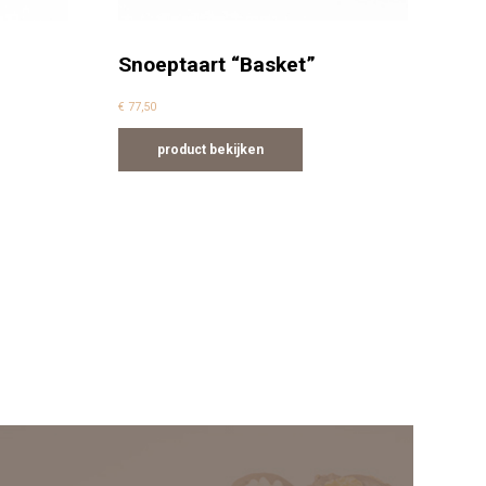
Snoeptaart “Basket”
€
77,50
product bekijken