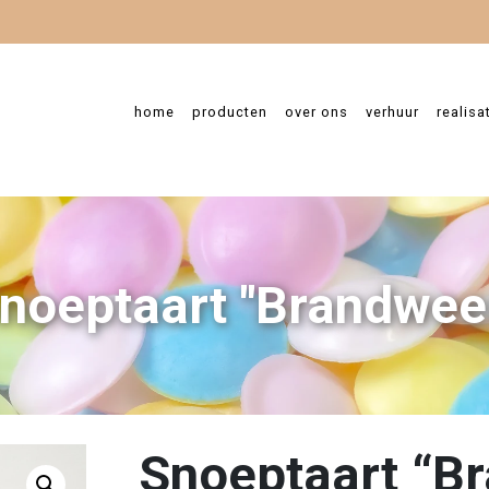
home
producten
over ons
verhuur
realisa
noeptaart "Brandwee
Snoeptaart “B