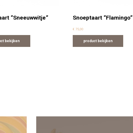
art “Sneeuwwitje”
Snoeptaart “Flamingo”
€
75,00
ct bekijken
product bekijken