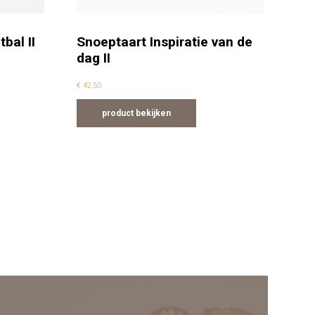
bal II
Snoeptaart Inspiratie van de
dag II
€
42,50
product bekijken