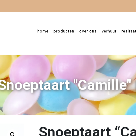
home
producten
over ons
verhuur
realisa
Snoeptaart "Camille" 
Snoeptaart “Ca