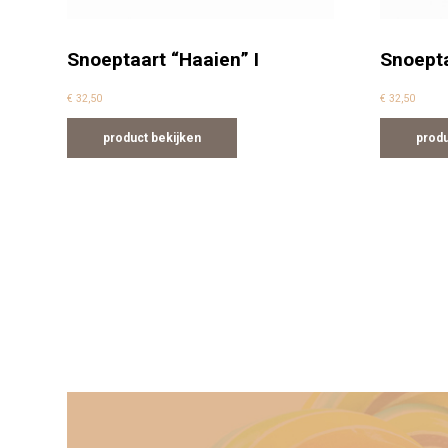
Snoeptaart “Haaien” I
Snoepta
€
32,50
€
32,50
product bekijken
produ