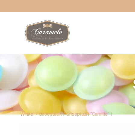
Winkel
/
Snoeptaart
/ Snoeptaart “Camille” I