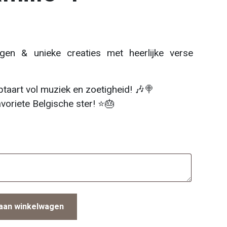
gen & unieke creaties met heerlijke verse
ptaart vol muziek en zoetigheid! 🎶🍭
favoriete Belgische ster! ⭐️🎂
aan winkelwagen