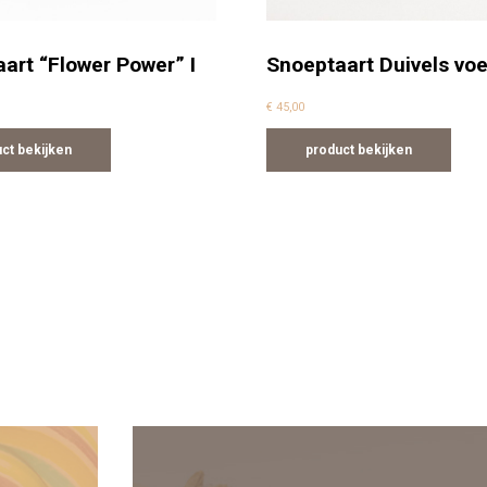
art “Flower Power” I
Snoeptaart Duivels voet
€
45,00
ct bekijken
product bekijken