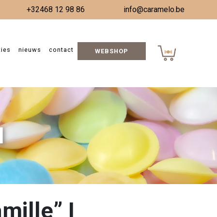
+32468 12 98 86
info@caramelo.be
ties
nieuws
contact
WEBSHOP
I
mille” I