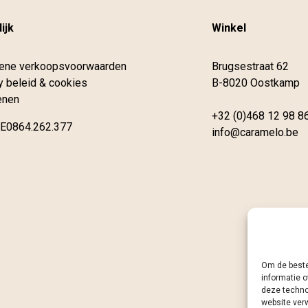
ijk
Winkel
ene verkoopsvoorwaarden
Brugsestraat 62
y beleid & cookies
B-8020 Oostkamp
enen
+32 (0)468 12 98 8
E0864.262.377
info@caramelo.be
Om de beste
informatie o
deze techno
website ver