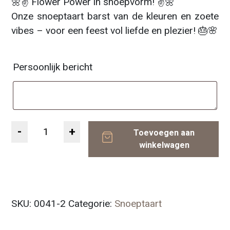
🌼✌️ Flower Power in snoepvorm! ✌️🌼
Onze snoeptaart barst van de kleuren en zoete
vibes – voor een feest vol liefde en plezier! 🎂🌸
Persoonlijk bericht
Aantal
Toevoegen aan
winkelwagen
SKU:
0041-2
Categorie:
Snoeptaart