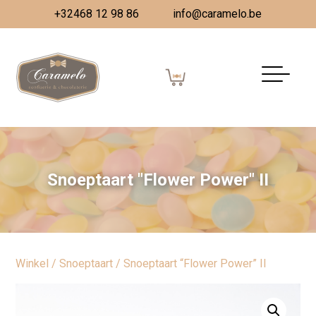
+32468 12 98 86
info@caramelo.be
Snoeptaart "Flower Power" II
Winkel
/
Snoeptaart
/ Snoeptaart “Flower Power” II