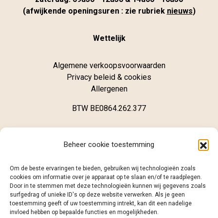
(afwijkende openingsuren : zie rubriek
nieuws
)
Wettelijk
Algemene verkoopsvoorwaarden
Privacy beleid & cookies
Allergenen
BTW BE0864.262.377
Winkel
Beheer cookie toestemming
Brugsestraat 62
Om de beste ervaringen te bieden, gebruiken wij technologieën zoals
B-8020 Oostkamp
cookies om informatie over je apparaat op te slaan en/of te raadplegen.
Door in te stemmen met deze technologieën kunnen wij gegevens zoals
surfgedrag of unieke ID's op deze website verwerken. Als je geen
+32 (0)468 12 98 86
toestemming geeft of uw toestemming intrekt, kan dit een nadelige
info@caramelo.be
invloed hebben op bepaalde functies en mogelijkheden.