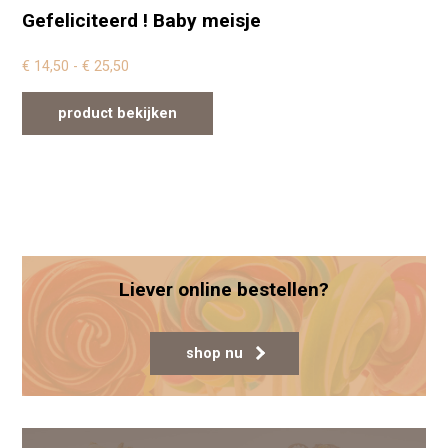
Gefeliciteerd ! Baby meisje
Prijsklasse: € 14,50 tot € 25,50
€
14,50
-
€
25,50
product bekijken
Dit product heeft meerdere variaties. Deze optie
Liever online bestellen?
shop nu