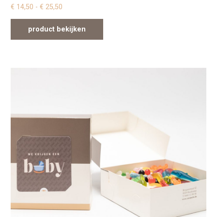
Prijsklasse: € 14,50 tot € 25,50
€
14,50
-
€
25,50
product bekijken
Dit product heeft meerdere variaties. Deze optie