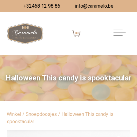
+32468 12 98 86
info@caramelo.be
Halloween This candy is spooktacular
Winkel
/
Snoepdoosjes
/ Halloween This candy is
spooktacular