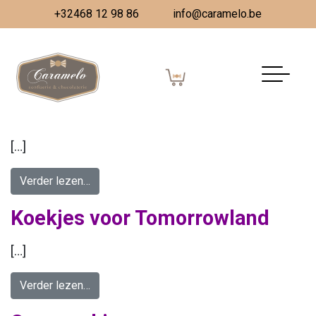
+32468 12 98 86
info@caramelo.be
Archieven:
Realisaties
Realisaties Caramelo toevoegen
Mega snoeptaart Ruimtevaart
[…]
from Mega snoeptaart Ruimtevaart
Verder lezen…
Koekjes voor Tomorrowland
[…]
from Koekjes voor Tomorrowland
Verder lezen…