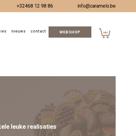
+32468 12 98 86
info@caramelo.be
suren
ties
nieuws
contact
WEBSHOP
Jaarlijks verlof 2025
kele leuke realisaties