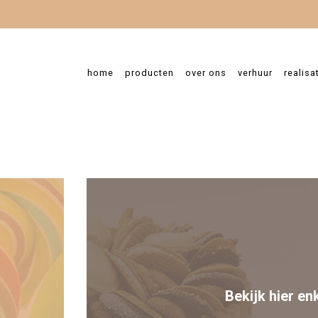
Aangepaste opening
home
producten
over ons
verhuur
realisa
essa Dombrecht
Bekijk hier en