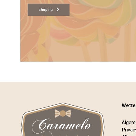
shop nu
Wettel
Algem
Privac