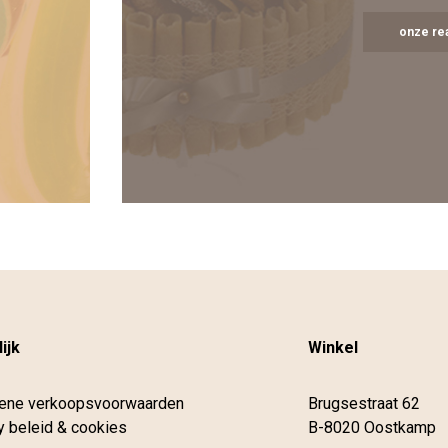
onze rea
ijk
Winkel
ene verkoopsvoorwaarden
Brugsestraat 62
y beleid & cookies
B-8020 Oostkamp