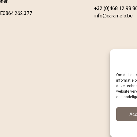
enen
+32 (0)468 12 98 8
E0864.262.377
info@caramelo.be
Om de beste
informatie o
deze techno
website ver
een nadelig
Acc