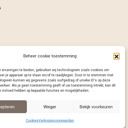
6
Beheer cookie toestemming
 ervaringen te bieden, gebruiken wij technologieën zoals cookies om
ver je apparaat op te slaan en/of te raadplegen. Door in te stemmen met
logieën kunnen wij gegevens zoals surfgedrag of unieke ID's op deze
werken. Als je geen toestemming geeft of uw toestemming intrekt, kan dit
e invloed hebben op bepaalde functies en mogelijkheden.
epteren
Weiger
Bekijk voorkeuren
Cookies
Verkoopsvoorwaarden
cookies
|
website laten maken door wcreate