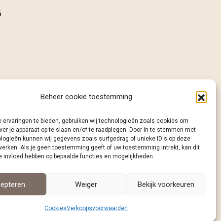
6
Beheer cookie toestemming
 ervaringen te bieden, gebruiken wij technologieën zoals cookies om
ver je apparaat op te slaan en/of te raadplegen. Door in te stemmen met
logieën kunnen wij gegevens zoals surfgedrag of unieke ID's op deze
werken. Als je geen toestemming geeft of uw toestemming intrekt, kan dit
e invloed hebben op bepaalde functies en mogelijkheden.
epteren
Weiger
Bekijk voorkeuren
Cookies
Verkoopsvoorwaarden
cookies
|
website laten maken door wcreate