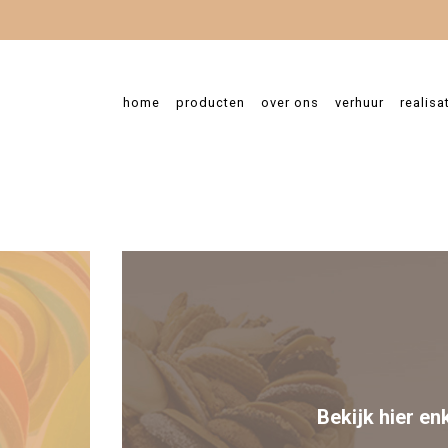
home
producten
over ons
verhuur
realisa
nessa Dombrecht
GES
Bekijk hier en