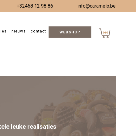
+32468 12 98 86
info@caramelo.be
ties
nieuws
contact
WEBSHOP
LOTEN VOORBEREIDING COMMUNIES
kele leuke realisaties