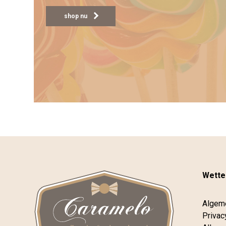
shop nu
Wettel
Algem
Privac