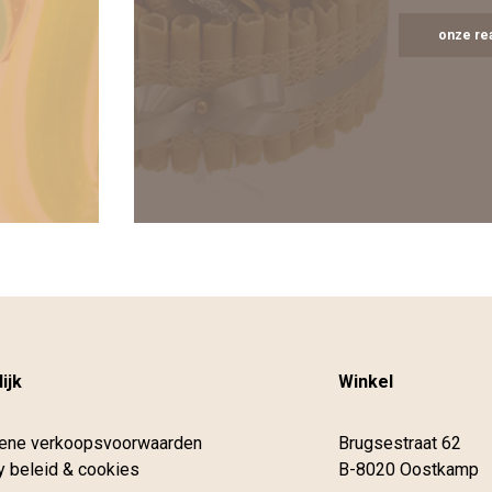
onze rea
ijk
Winkel
ene verkoopsvoorwaarden
Brugsestraat 62
y beleid & cookies
B-8020 Oostkamp