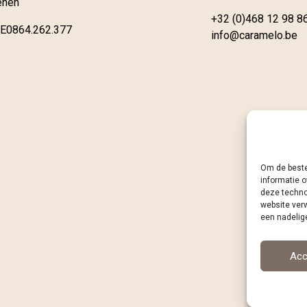
enen
+32 (0)468 12 98 8
E0864.262.377
info@caramelo.be
Om de beste
informatie o
deze techno
website ver
een nadelig
Acc