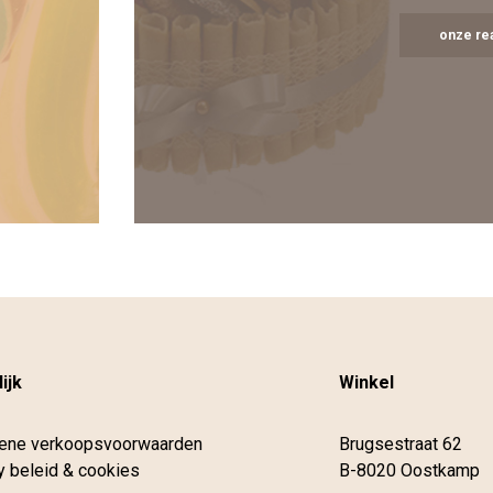
onze rea
ijk
Winkel
ene verkoopsvoorwaarden
Brugsestraat 62
y beleid & cookies
B-8020 Oostkamp