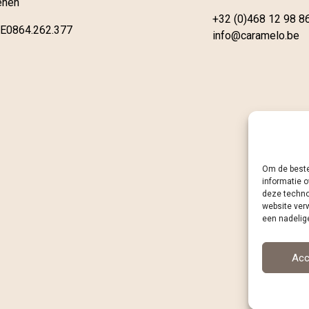
enen
+32 (0)468 12 98 8
E0864.262.377
info@caramelo.be
Om de beste
informatie o
deze techno
website ver
een nadelig
Acc