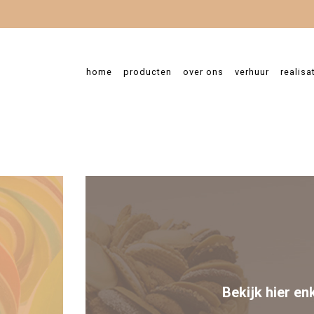
home
producten
over ons
verhuur
realisa
 2025)
door
Vanessa Dombrecht
Bekijk hier en