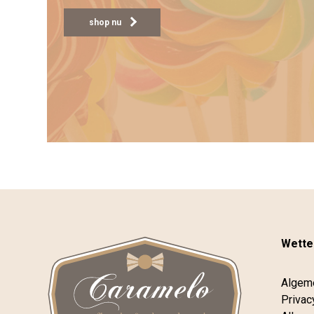
shop nu
Wettel
Algem
Privac