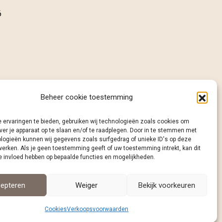
6
Beheer cookie toestemming
 ervaringen te bieden, gebruiken wij technologieën zoals cookies om
ver je apparaat op te slaan en/of te raadplegen. Door in te stemmen met
logieën kunnen wij gegevens zoals surfgedrag of unieke ID's op deze
werken. Als je geen toestemming geeft of uw toestemming intrekt, kan dit
e invloed hebben op bepaalde functies en mogelijkheden.
epteren
Weiger
Bekijk voorkeuren
Cookies
Verkoopsvoorwaarden
cookies
|
website laten maken door wcreate