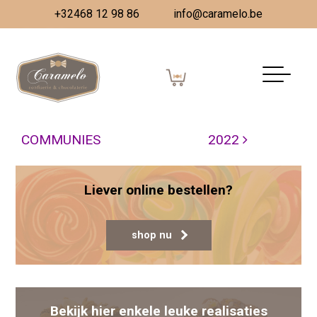
+32468 12 98 86
info@caramelo.be
LENTE
Gepubliceerd op
31 mei 2022
(5 juli 2022)
door
Vanessa Dombrecht
Berichtnavigatie
GESLOTEN VOORBEREIDING
MOEDERDAG
COMMUNIES
2022
Liever online bestellen?
shop nu
Bekijk hier enkele leuke realisaties