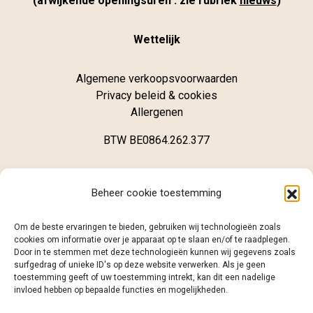
(afwijkende openingsuren : zie rubriek
nieuws
)
Wettelijk
Algemene verkoopsvoorwaarden
Privacy beleid & cookies
Allergenen
BTW BE0864.262.377
Winkel
Beheer cookie toestemming
Brugsestraat 62
Om de beste ervaringen te bieden, gebruiken wij technologieën zoals
B-8020 Oostkamp
cookies om informatie over je apparaat op te slaan en/of te raadplegen.
Door in te stemmen met deze technologieën kunnen wij gegevens zoals
surfgedrag of unieke ID's op deze website verwerken. Als je geen
+32 (0)468 12 98 86
toestemming geeft of uw toestemming intrekt, kan dit een nadelige
info@caramelo.be
invloed hebben op bepaalde functies en mogelijkheden.