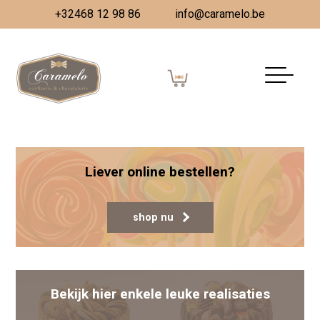
+32468 12 98 86
info@caramelo.be
Prachtige kerstgeschenken
Gepubliceerd op
12 december 2023
(18
december 2023)
door
Vanessa Dombrecht
Berichtnavigatie
Kerst assortiment
Win Win Win
Liever online bestellen?
shop nu
Bekijk hier enkele leuke realisaties