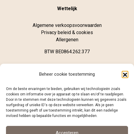
Wettelijk
Algemene verkoopsvoorwaarden
Privacy beleid & cookies
Allergenen
BTW BE0864.262.377
Winkel
Beheer cookie toestemming
Brugsestraat 62
Om de beste ervaringen te bieden, gebruiken wij technologieën zoals
B-8020 Oostkamp
cookies om informatie over je apparaat op te slaan en/of te raadplegen.
Door in te stemmen met deze technologieën kunnen wij gegevens zoals
surfgedrag of unieke ID's op deze website verwerken. Als je geen
+32 (0)468 12 98 86
toestemming geeft of uw toestemming intrekt, kan dit een nadelige
info@caramelo.be
invloed hebben op bepaalde functies en mogelijkheden.
Volg ons
Accepteren