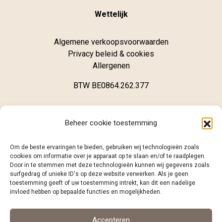
Wettelijk
Algemene verkoopsvoorwaarden
Privacy beleid & cookies
Allergenen
BTW BE0864.262.377
Winkel
Beheer cookie toestemming
Brugsestraat 62
Om de beste ervaringen te bieden, gebruiken wij technologieën zoals
B-8020 Oostkamp
cookies om informatie over je apparaat op te slaan en/of te raadplegen.
Door in te stemmen met deze technologieën kunnen wij gegevens zoals
surfgedrag of unieke ID's op deze website verwerken. Als je geen
+32 (0)468 12 98 86
toestemming geeft of uw toestemming intrekt, kan dit een nadelige
info@caramelo.be
invloed hebben op bepaalde functies en mogelijkheden.
Volg ons
Accepteren