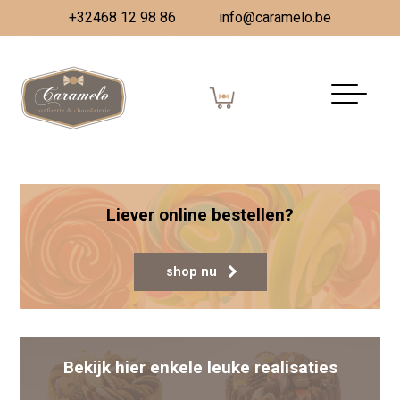
+32468 12 98 86
info@caramelo.be
Tomorrowland Festival
Gepubliceerd op
11 juli 2023
(11 augustus 2023)
door
Vanessa Dombrecht
Berichtnavigatie
Zomer Assortiment
Nationale Feestdag
Liever online bestellen?
shop nu
Bekijk hier enkele leuke realisaties