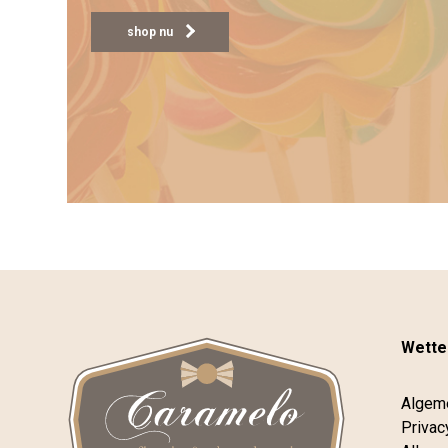
shop nu
Wettel
Algem
Privac