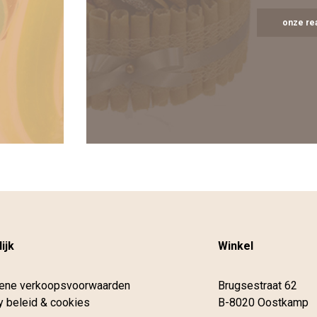
onze rea
ijk
Winkel
ene verkoopsvoorwaarden
Brugsestraat 62
y beleid & cookies
B-8020 Oostkamp