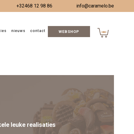
+32468 12 98 86
info@caramelo.be
ties
nieuws
contact
WEBSHOP
WK 2026
kele leuke realisaties