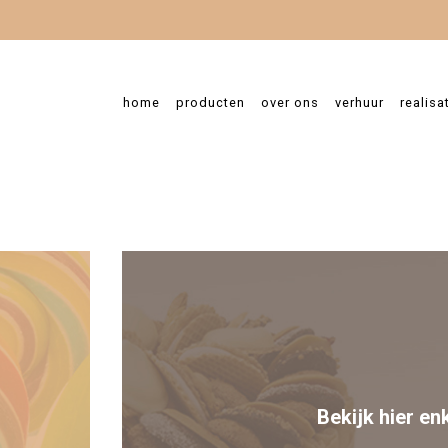
home
producten
over ons
verhuur
realisa
nessa Dombrecht
Bekijk hier en