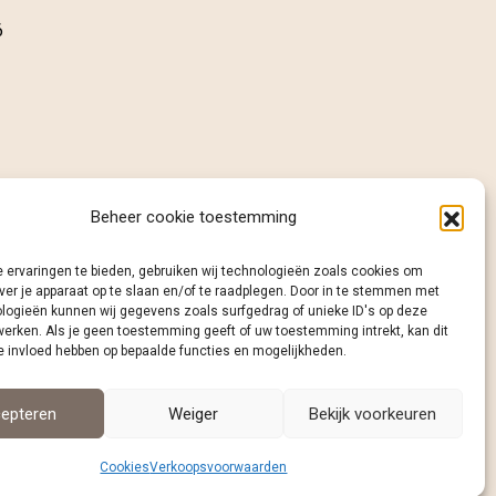
6
Beheer cookie toestemming
 ervaringen te bieden, gebruiken wij technologieën zoals cookies om
ver je apparaat op te slaan en/of te raadplegen. Door in te stemmen met
logieën kunnen wij gegevens zoals surfgedrag of unieke ID's op deze
werken. Als je geen toestemming geeft of uw toestemming intrekt, kan dit
e invloed hebben op bepaalde functies en mogelijkheden.
epteren
Weiger
Bekijk voorkeuren
Cookies
Verkoopsvoorwaarden
cookies
|
website laten maken door wcreate