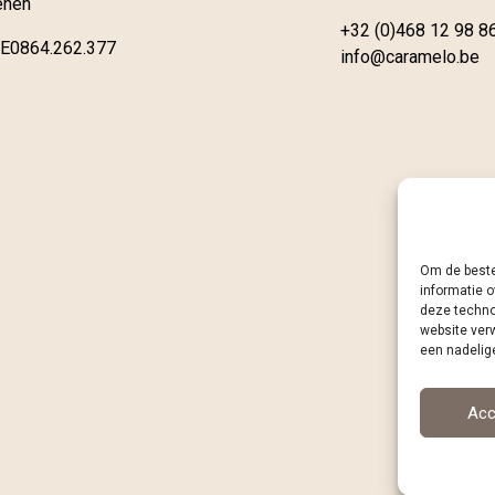
enen
+32 (0)468 12 98 8
E0864.262.377
info@caramelo.be
Om de beste
informatie o
deze techno
website ver
een nadelig
Acc