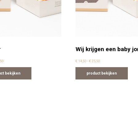
r
Wij krijgen een baby j
Prijsklasse: € 14,50 tot € 25,50
Prijsklasse: € 14,50 tot €
50
€
14,50
-
€
25,50
ct bekijken
product bekijken
optie kan gekozen worden op de productpagina
duct heeft meerdere variaties. Deze optie kan gekoze
Dit product heeft meerd