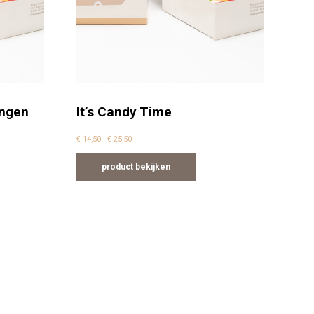
ongen
It’s Candy Time
 25,50
Prijsklasse: € 14,50 tot € 25,50
€
14,50
-
€
25,50
product bekijken
n worden op de productpagina
ere variaties. Deze optie kan gekozen worden op de 
Dit product heeft meerdere variaties. 