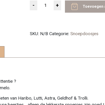
Aantal
Toevoegen 
SKU:
N/B
Categorie:
Snoepdoosjes
ttentie ?
melo.
ten van Haribo, Lutti, Astra, Geldhof & Trolli.
zure beertjes… alleen de lekkerste snoepjes zijn goed !