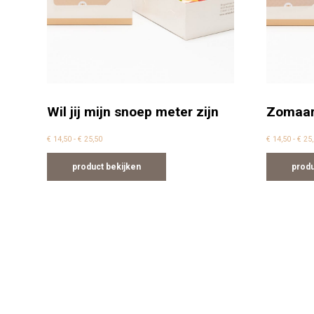
Wil jij mijn snoep meter zijn
Zomaa
Prijsklasse: € 14,50 tot € 25,50
€
14,50
-
€
25,50
€
14,50
-
€
25,
product bekijken
produ
Dit product heeft meerdere variaties. Deze 
Dit pro