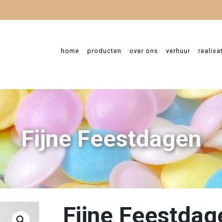
home
producten
over ons
verhuur
realisa
Fijne Feestdagen
Fijne Feestdag