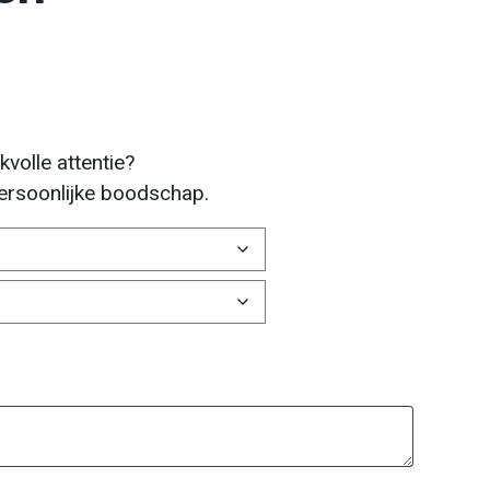
tot € 25,50
volle attentie?
ersoonlijke boodschap.