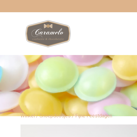
Winkel
/
Snoepdoosjes
/ Fijne Feestdagen