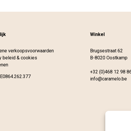
ijk
Winkel
ene verkoopsvoorwaarden
Brugsestraat 62
y beleid & cookies
B-8020 Oostkamp
enen
+32 (0)468 12 98 8
E0864.262.377
info@caramelo.be