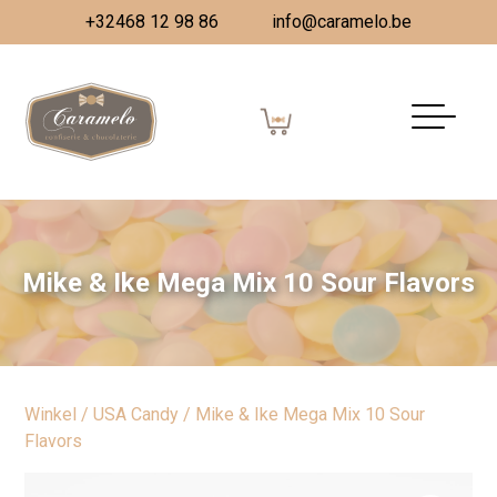
+32468 12 98 86
info@caramelo.be
Mike & Ike Mega Mix 10 Sour Flavors
Winkel
/
USA Candy
/ Mike & Ike Mega Mix 10 Sour
Flavors