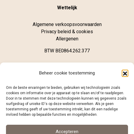
Wettelijk
Algemene verkoopsvoorwaarden
Privacy beleid & cookies
Allergenen
BTW BE0864.262.377
Winkel
Beheer cookie toestemming
Brugsestraat 62
Om de beste ervaringen te bieden, gebruiken wij technologieën zoals
B-8020 Oostkamp
cookies om informatie over je apparaat op te slaan en/of te raadplegen.
Door in te stemmen met deze technologieën kunnen wij gegevens zoals
surfgedrag of unieke ID's op deze website verwerken. Als je geen
+32 (0)468 12 98 86
toestemming geeft of uw toestemming intrekt, kan dit een nadelige
info@caramelo.be
invloed hebben op bepaalde functies en mogelijkheden.
Volg ons
Accepteren