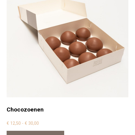
Chocozoenen
Prijsklasse: € 12,50 tot € 30,00
€
12,50
-
€
30,00