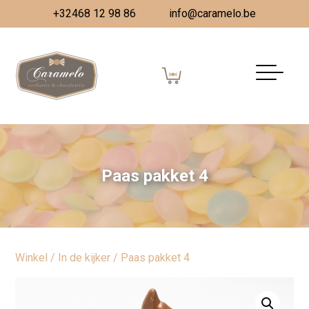
+32468 12 98 86
info@caramelo.be
Paas pakket 4
Winkel
/
In de kijker
/ Paas pakket 4