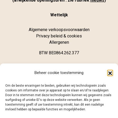
(afwijkende openingsuren : zie rubriek
nieuws
)
Wettelijk
Algemene verkoopsvoorwaarden
Privacy beleid & cookies
Allergenen
BTW BE0864.262.377
Winkel
Beheer cookie toestemming
Brugsestraat 62
Om de beste ervaringen te bieden, gebruiken wij technologieën zoals
B-8020 Oostkamp
cookies om informatie over je apparaat op te slaan en/of te raadplegen.
Door in te stemmen met deze technologieën kunnen wij gegevens zoals
surfgedrag of unieke ID's op deze website verwerken. Als je geen
+32 (0)468 12 98 86
toestemming geeft of uw toestemming intrekt, kan dit een nadelige
info@caramelo.be
invloed hebben op bepaalde functies en mogelijkheden.