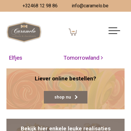
+32468 12 98 86
info@caramelo.be
Pralinetaart Valentijn
Gepubliceerd op
29 mei 2022
(5 juli 2022)
door
Vanessa Dombrecht
Berichtnavigatie
Bezoek Kerstman &
Snoepzakjes
Elfjes
Tomorrowland
Liever online bestellen?
shop nu
Bekijk hier enkele leuke realisaties