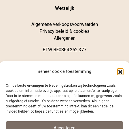
Wettelijk
Algemene verkoopsvoorwaarden
Privacy beleid & cookies
Allergenen
BTW BE0864.262.377
Winkel
Beheer cookie toestemming
Brugsestraat 62
Om de beste ervaringen te bieden, gebruiken wij technologieën zoals
B-8020 Oostkamp
cookies om informatie over je apparaat op te slaan en/of te raadplegen.
Door in te stemmen met deze technologieën kunnen wij gegevens zoals
surfgedrag of unieke ID's op deze website verwerken. Als je geen
+32 (0)468 12 98 86
toestemming geeft of uw toestemming intrekt, kan dit een nadelige
info@caramelo.be
invloed hebben op bepaalde functies en mogelijkheden.
Volg ons
Accepteren