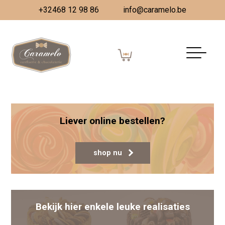
+32468 12 98 86
info@caramelo.be
Sinterklaas bezoek
Gepubliceerd op
18 februari 2022
(5 juli 2022)
door
Vanessa Dombrecht
Berichtnavigatie
Opening Apple Store
EK voetbal
Liever online bestellen?
shop nu
Bekijk hier enkele leuke realisaties