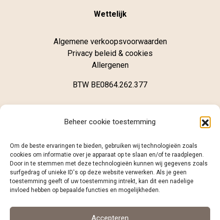
Wettelijk
Algemene verkoopsvoorwaarden
Privacy beleid & cookies
Allergenen
BTW BE0864.262.377
Winkel
Beheer cookie toestemming
Brugsestraat 62
Om de beste ervaringen te bieden, gebruiken wij technologieën zoals
B-8020 Oostkamp
cookies om informatie over je apparaat op te slaan en/of te raadplegen.
Door in te stemmen met deze technologieën kunnen wij gegevens zoals
surfgedrag of unieke ID's op deze website verwerken. Als je geen
+32 (0)468 12 98 86
toestemming geeft of uw toestemming intrekt, kan dit een nadelige
info@caramelo.be
invloed hebben op bepaalde functies en mogelijkheden.
Volg ons
Accepteren