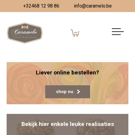
+32468 12 98 86
info@caramelo.be
Paaschocolade
Gepubliceerd op
13 maart 2024
(7 maart 2024)
door
Vanessa Dombrecht
Berichtnavigatie
Heerlijke artisanale paaseitjes
Vrolijk Pasen
Liever online bestellen?
shop nu
Bekijk hier enkele leuke realisaties