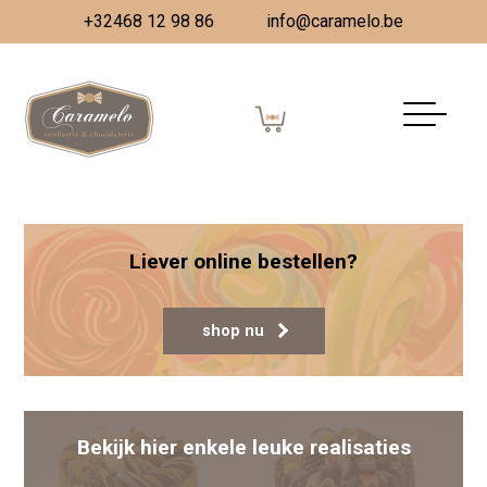
+32468 12 98 86
info@caramelo.be
Vrolijk Pasen
Gepubliceerd op
30 maart 2024
(3 april 2024)
door
Vanessa Dombrecht
Berichtnavigatie
Paaschocolade
Lente sluiting
Liever online bestellen?
shop nu
Bekijk hier enkele leuke realisaties