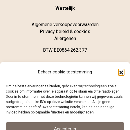
Wettelijk
Algemene verkoopsvoorwaarden
Privacy beleid & cookies
Allergenen
BTW BE0864.262.377
Winkel
Beheer cookie toestemming
Brugsestraat 62
Om de beste ervaringen te bieden, gebruiken wij technologieën zoals
B-8020 Oostkamp
cookies om informatie over je apparaat op te slaan en/of te raadplegen.
Door in te stemmen met deze technologieën kunnen wij gegevens zoals
surfgedrag of unieke ID's op deze website verwerken. Als je geen
+32 (0)468 12 98 86
toestemming geeft of uw toestemming intrekt, kan dit een nadelige
info@caramelo.be
invloed hebben op bepaalde functies en mogelijkheden.
Volg ons
Accepteren